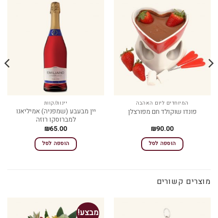
המיוחדים ליום האהבה
יינות/קוות
יין מבעבע (שמפניה) אמיליאנו
פונדו שוקולד חם מפורצלן
למברוסקו רוזה
₪
65.00
₪
90.00
הוספה לסל
הוספה לסל
מוצרים קשורים
מבצע!