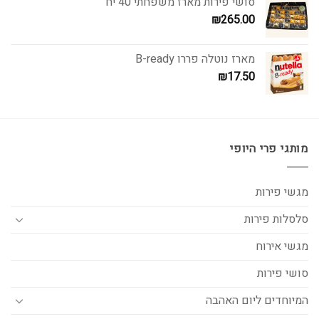
סושי פירות מארז משפחתי 40 יח'
₪
265.00
מארז נוטלה פררו B-ready
₪
17.50
מותגי פרי היופי
מגשי פירות
סלסלות פירות
מגשי אירוח
סושי פירות
המיוחדים ליום האהבה