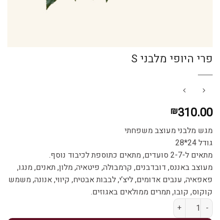
פרי היופי מלבני S
310.00
₪
מגש מלבני מעוצב משפחתי
גודל 24*28
מתאים ל-2-7 סועדים, מתאים כתוספת לכיבוד נוסף.
מעוצב באננס, דובדבנים, קרמבולה, פיטאיה, מלון, תאנים, מנגו,
פאפאיה, ענבים אדומים, ליצ’י, לבבות אבטיח, קיווי, אנונה, משמש
קוקוס, קובו, תמרים ממולאים באגוזים.
כמות של פרי היופי מלבני S