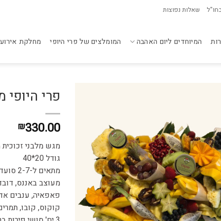
בחו"ל
שאלות נפוצות
רות
המיוחדים ליום האהבה
המומלצים של פרי היופי
מחלקת אירועי
פרי היופי מ
330.00
₪
מגש מלבני זכוכית
גודל 20*40
מתאים ל-2-7 סועדים, מתאים כתוספת לכיבוד נוסף.
מעוצב באננס, דובדב
פאפאיה, ענבים אדומי
קוקוס, קובו, תמרים
3 יח' סושי פירות בטעמים מטריפים