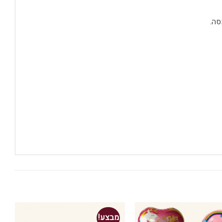
סה.
מבצע!