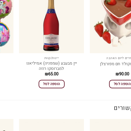
דים ליום האהבה
יינות/קוות
יין מבעבע (שמפניה) אמיליאנו
קולד חם מפורצלן
למברוסקו רוזה
₪
65.00
₪
90.00
הוספה לסל
הוספה לסל
שורים