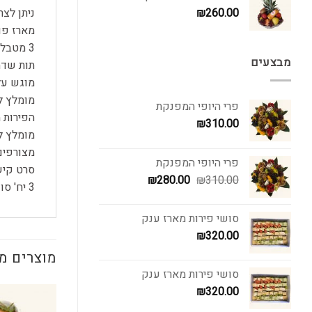
ניתן לצ
₪
260.00
מארז פו
3 מטבלים לבחירה:
מבצעים
תות שדה
מוגש על
מומלץ ל
פרי היופי המפנקת
הפירות 
₪
310.00
מומלץ ל
מצורפים 
פרי היופי המפנקת
סרט קיש
המחיר
המחיר
₪
280.00
₪
310.00
3 יח' סושי פירות בטעמים מטריפים
המקורי
הנוכחי
היה:
הוא:
סושי פירות מארז ענק
₪280.00.
₪310.00.
₪
320.00
מוצרים מ
סושי פירות מארז ענק
₪
320.00