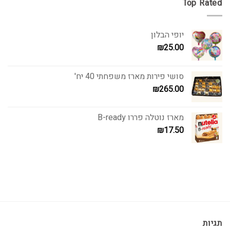
Top Rated
יופי הבלון
₪
25.00
סושי פירות מארז משפחתי 40 יח'
₪
265.00
מארז נוטלה פררו B-ready
₪
17.50
תגיות