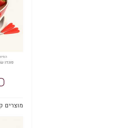
המיוח
פונדו שו
מוצרים ק