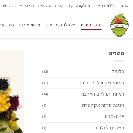
Ski
אודות
100% בריאות
מחלקת עסקים
מחירון משלוחים
פרי היופי – משלוחים 
t
conten
מגשי פירות
סלסלות פירות
מגשי אירוח
סושי פי
מוצרים
בלונים
(12)
המומלצים של פרי היופי
(11)
המיוחדים ליום האהבה
(14)
חגיגת פירות אקזוטיים
(9)
יינות/קוות
(5)
מארזים ליולדת
(1)