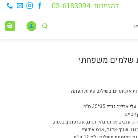
להזמנות: 03-6183094
ם
ת שלמים משפחתי
ות אקזוטיים בשילוב פירות העונה
ליה גודל 35*35 ס"מ
וטיים
ורה, ענבים אדומים/ירוקים, אפרסמון, בננות,
גו, שזיף אדום, אגס איכותי.
 בתוספת תשלום ע"ס 12 ש"ח