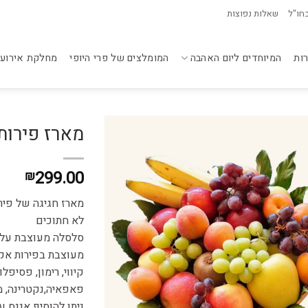
בחו"ל
שאלות נפוצות
רות
המיוחדים ליום האהבה
המומלצים של פרי היופי
מחלקת אירועי
מארז פירו
299.00
₪
מארז חגיגה של פיר
לא חתוכים
סלסלה מעוצבת על עלי אר
מעוצבת בפירות אקז
קיווי, רימון, פסיפל
פאפאיה,נקטרינה, מנ
ניתן להוסיף אננס ענק