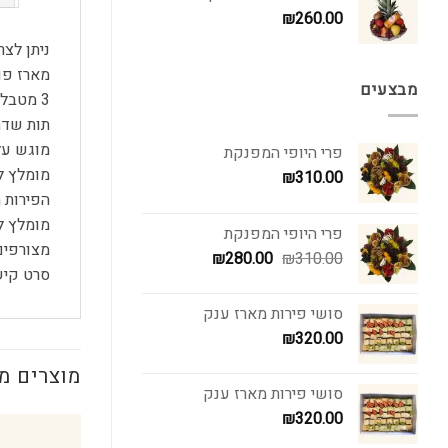
₪
260.00
ניתן לצ
מארז פו
מבצעים
3 מטבלים לבחירה:
תות שדה
מוגש על
פרי היופי המפנקת
מומלץ ל
₪
310.00
הפירות 
מומלץ ל
פרי היופי המפנקת
מצורפים 
המחיר
המחיר
₪
280.00
₪
310.00
סרט קיש
המקורי
הנוכחי
היה:
הוא:
סושי פירות מארז ענק
₪280.00.
₪310.00.
₪
320.00
מוצרים מ
סושי פירות מארז ענק
₪
320.00