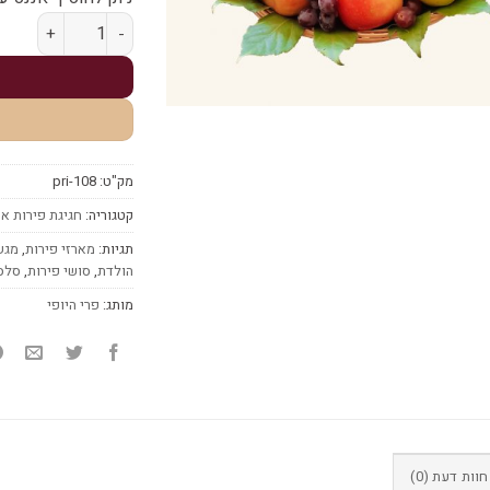
כמות של מארז פירות
מק"ט:
pri-108
קטגוריה:
חגיגת פירות אק
תגיות:
מארזי פירות
,
מגש
הולדת
,
סושי פירות
,
סלסל
מותג:
פרי היופי
חוות דעת (0)