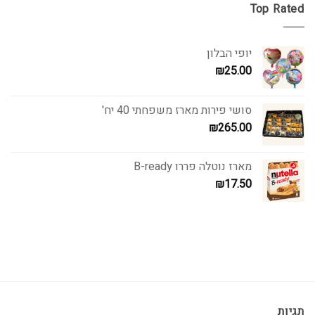
Top Rated
יופי הבלון
₪
25.00
סושי פירות מארז משפחתי 40 יח'
₪
265.00
מארז נוטלה פררו B-ready
₪
17.50
תגיות