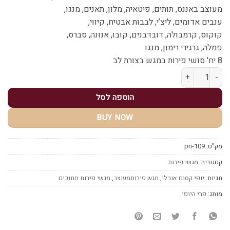
מעוצב באננס, תותים, פיטאיה, מלון, תאנים, מנגו,
ענבים אדומים, ליצ’י, לבבות אבטיח, קיווי,
קוקוס, קרמבולה, דובדבנים, קובו, אנונה, סברס,
פמלה, גרגירי רימון, מנגו
8 יח' סושי פירות במגש בצורת לב
כמות של מארז פירות משולב מיקס סושי פירות
הוספה לסל
BUY NOW
מק"ט:
pri-109
קטגוריה:
מגשי פירות
תגיות:
יופי קסום אובלי
,
מגש פירותמעוצב
,
מגשי פירות חתוכים
מותג:
פרי היופי