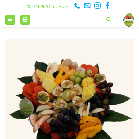
Ski
להזמנות: 03-6183094
t
conten