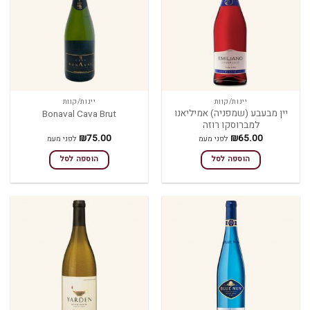
יינות/קוות
יינות/קוות
יין מבעבע (שמפניה) אמיליאנו
Bonaval Cava Brut
למברוסקו רוזה
₪
75.00
₪
65.00
לפני מעמ
לפני מעמ
הוספה לסל
הוספה לסל