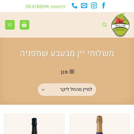
Ski
להזמנות: 03-6183094
t
conten
משלוחי יין מבעבע שמפניה
סנן