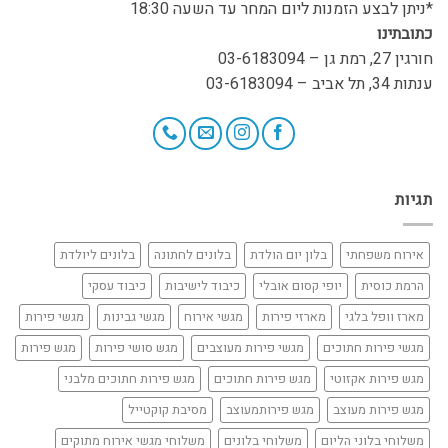
*ניתן לבצע הזמנות ליום המחר עד השעה 18:30
כתובתינו
חורגין 27, רמת גן – 03-6183094
ענתות 34, תל אביב – 03-6183094
תגיות
אירוח משפחתי
בלון יום הולדת
בלונים לחתונה
בלונים ליולדת
הרמת כוסית
יופי קסום אובלי
כיבוד לישיבות
כיבוד עסקי
מארז וופל בלגי
מארזי פירות
מגשי אירוח
מגשי גבינות
מגשי פירות
מגשי פירות חתוכים
מגשי פירות מעוצבים
מגש סושי פירות
מגש פירות
מגש פירות אקזוטי
מגש פירות חתוכים
מגש פירות חתוכים מלבני
מגש פירות מעוצב
מגש פירותמעוצב
מסיבת קוקטייל
משלוחי בלוני הליום
משלוחי בלונים
משלוחי מגשי אירוח מתוקים