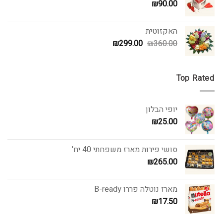
₪
90.00
האקזוטית
המחיר
המחיר
₪
299.00
₪
360.00
המקורי
הנוכחי
היה:
הוא:
₪299.00.
₪360.00.
Top Rated
יופי הבלון
₪
25.00
סושי פירות מארז משפחתי 40 יח'
₪
265.00
מארז נוטלה פררו B-ready
₪
17.50