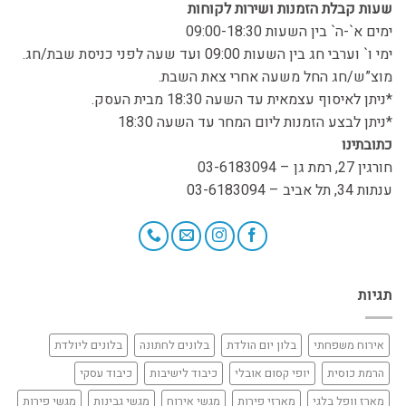
שעות קבלת הזמנות ושירות לקוחות
ימים א`-ה` בין השעות 09:00-18:30
ימי ו` וערבי חג בין השעות 09:00 ועד שעה לפני כניסת שבת/חג.
מוצ”ש/חג החל משעה אחרי צאת השבת.
*ניתן לאיסוף עצמאית עד השעה 18:30 מבית העסק.
*ניתן לבצע הזמנות ליום המחר עד השעה 18:30
כתובתינו
חורגין 27, רמת גן – 03-6183094
ענתות 34, תל אביב – 03-6183094
תגיות
אירוח משפחתי
בלון יום הולדת
בלונים לחתונה
בלונים ליולדת
הרמת כוסית
יופי קסום אובלי
כיבוד לישיבות
כיבוד עסקי
מארז וופל בלגי
מארזי פירות
מגשי אירוח
מגשי גבינות
מגשי פירות